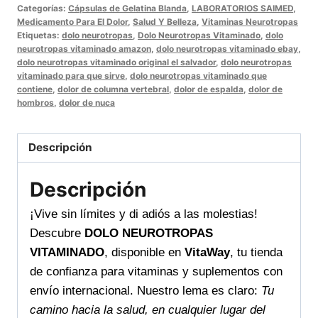
con
Categorías:
Cápsulas de Gelatina Blanda
,
LABORATORIOS SAIMED
,
DOLO
Medicamento Para El Dolor
,
Salud Y Belleza
,
Vitaminas Neurotropas
Etiquetas:
dolo neurotropas
,
Dolo Neurotropas Vitaminado
,
dolo
NEUROTROPAS
neurotropas vitaminado amazon
,
dolo neurotropas vitaminado ebay
,
VITAMINADO
dolo neurotropas vitaminado original el salvador
,
dolo neurotropas
vitaminado para que sirve
,
dolo neurotropas vitaminado que
alivia
contiene
,
dolor de columna vertebral
,
dolor de espalda
,
dolor de
tus
hombros
,
dolor de nuca
molestias
y
Descripción
mejora
tu
Descripción
bienestar
cantidad
¡Vive sin límites y di adiós a las molestias!
Descubre
DOLO NEUROTROPAS
VITAMINADO
, disponible en
VitaWay
, tu tienda
de confianza para vitaminas y suplementos con
envío internacional. Nuestro lema es claro:
Tu
camino hacia la salud, en cualquier lugar del