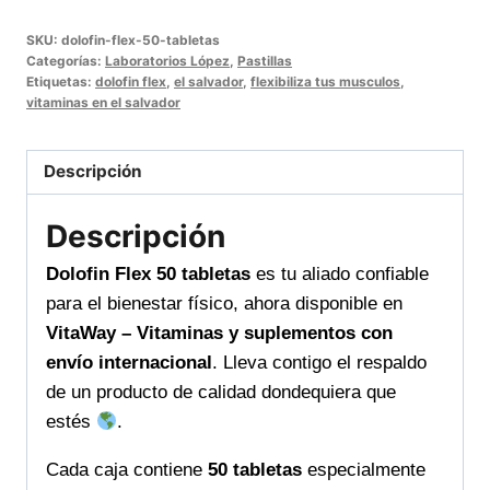
50
SKU:
dolofin-flex-50-tabletas
tabletas
Categorías:
Laboratorios López
,
Pastillas
alivio
Etiquetas:
dolofin flex
,
el salvador
,
flexibiliza tus musculos
,
vitaminas en el salvador
eficaz
y
comodidad
Descripción
en
cada
Descripción
dosis
Dolofin Flex 50 tabletas
es tu aliado confiable
VitaWay
para el bienestar físico, ahora disponible en
Tu
VitaWay – Vitaminas y suplementos con
camino
envío internacional
. Lleva contigo el respaldo
hacia
de un producto de calidad dondequiera que
la
estés
.
salud
en
Cada caja contiene
50 tabletas
especialmente