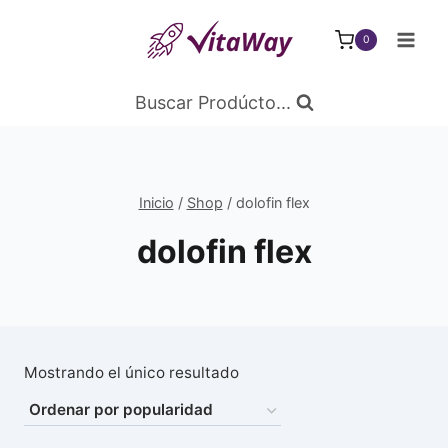
Saltar
al
0
Contenido
Buscar Prodúcto...
Inicio
/
Shop
/
dolofin flex
dolofin flex
Mostrando el único resultado