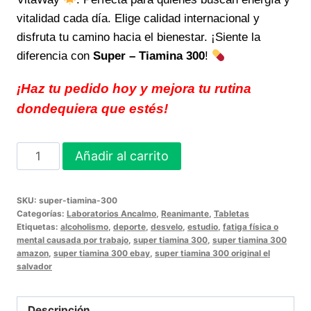
vitalidad cada día. Elige calidad internacional y
disfruta tu camino hacia el bienestar. ¡Siente la
diferencia con
Super – Tiamina 300
!
¡Haz tu pedido hoy y mejora tu rutina
dondequiera que estés!
Reanima
Añadir al carrito
tu
vida
SKU:
super-tiamina-300
con
Categorías:
Laboratorios Ancalmo
,
Reanimante
,
Tabletas
Super
Etiquetas:
alcoholismo
,
deporte
,
desvelo
,
estudio
,
fatiga física o
mental causada por trabajo
,
super tiamina 300
,
super tiamina 300
-
amazon
,
super tiamina 300 ebay
,
super tiamina 300 original el
Tiamina
salvador
300
energía
Descripción