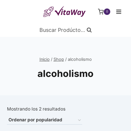
Saltar
al
0
Contenido
Buscar Prodúcto...
Inicio
/
Shop
/
alcoholismo
alcoholismo
Ordenado
Mostrando los 2 resultados
por
popularidad