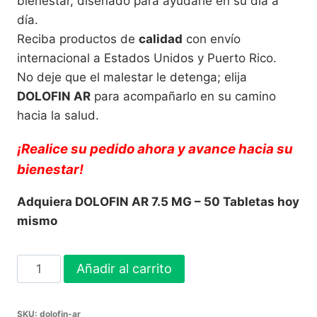
bienestar, diseñado para ayudarle en su día a
día.
Reciba productos de
calidad
con envío
internacional a Estados Unidos y Puerto Rico.
No deje que el malestar le detenga; elija
DOLOFIN AR
para acompañarlo en su camino
hacia la salud.
¡Realice su pedido ahora y avance hacia su
bienestar!
Adquiera DOLOFIN AR 7.5 MG – 50 Tabletas hoy
mismo
DOLOFIN
Añadir al carrito
AR
7.5
SKU:
dolofin-ar