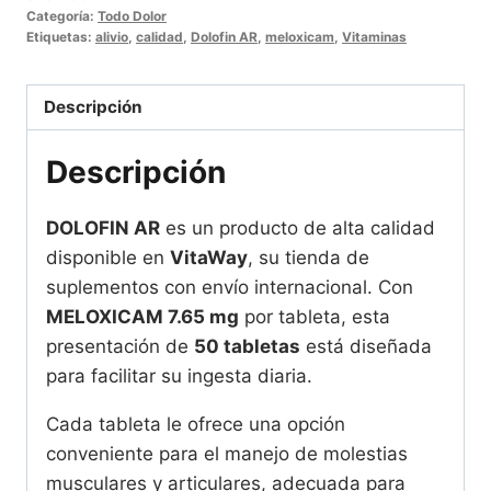
MG
Categoría:
Todo Dolor
-
Etiquetas:
alivio
,
calidad
,
Dolofin AR
,
meloxicam
,
Vitaminas
50
Tabletas
Descripción
para
su
Descripción
bienestar
cantidad
DOLOFIN AR
es un producto de alta calidad
disponible en
VitaWay
, su tienda de
suplementos con envío internacional. Con
MELOXICAM 7.65 mg
por tableta, esta
presentación de
50 tabletas
está diseñada
para facilitar su ingesta diaria.
Cada tableta le ofrece una opción
conveniente para el manejo de molestias
musculares y articulares, adecuada para