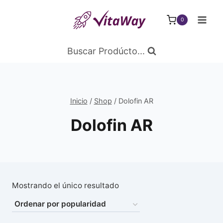
Saltar
al
0
Contenido
Buscar Prodúcto...
Inicio
/
Shop
/
Dolofin AR
Dolofin AR
Mostrando el único resultado