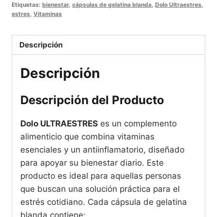
80
Etiquetas:
bienestar
,
cápsulas de gelatina blanda
,
Dolo Ultraestres
,
estres
,
Vitaminas
Cápsulas
de
Gelatina
Descripción
Blanda
cantidad
Descripción
Descripción del Producto
Dolo ULTRAESTRES
es un complemento
alimenticio que combina vitaminas
esenciales y un antiinflamatorio, diseñado
para apoyar su bienestar diario. Este
producto es ideal para aquellas personas
que buscan una solución práctica para el
estrés cotidiano. Cada cápsula de gelatina
blanda contiene: