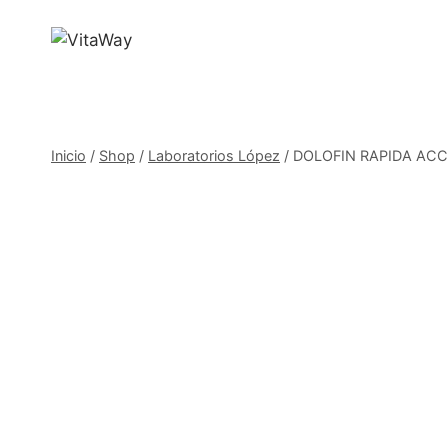
Saltar
al
Contenido
Inicio
/
Shop
/
Laboratorios López
/
DOLOFIN RAPIDA ACCION