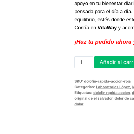
apoyo en tu bienestar diari
pensada para el día a día.
equilibrio, estés donde est
Confía en
VitaWay
y acomp
¡Haz tu pedido ahora 
DOLOFIN
Añadir al carr
RAPIDA
ACCION
SKU:
dolofin-rapida-accion-roja
(ROJA)
Categorías:
Laboratorios López
,
Alivio
Etiquetas:
dolofin rapida accion
,
d
original de el salvador
,
dolor de c
rápido
dolor
y
eficaz
para
tu