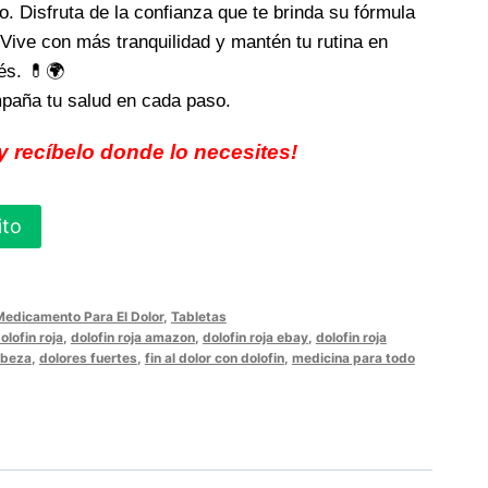
o. Disfruta de la confianza que te brinda su fórmula
 Vive con más tranquilidad y mantén tu rutina en
és. 💊🌍
aña tu salud en cada paso.
y recíbelo donde lo necesites!
ito
Medicamento Para El Dolor
,
Tabletas
olofin roja
,
dolofin roja amazon
,
dolofin roja ebay
,
dolofin roja
abeza
,
dolores fuertes
,
fin al dolor con dolofin
,
medicina para todo