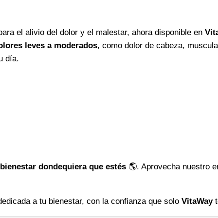
bienestar
cantidad
para el alivio del dolor y el malestar, ahora disponible en
Vi
dolores leves a moderados
, como dolor de cabeza, muscular
u día.
 bienestar dondequiera que estés
🌎. Aprovecha nuestro en
dedicada a tu bienestar, con la confianza que solo
VitaWay
t