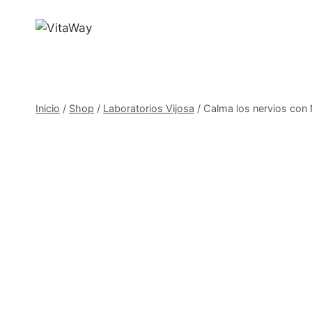
Saltar
al
Contenido
Inicio
/
Shop
/
Laboratorios Vijosa
/
Calma los nervios con 