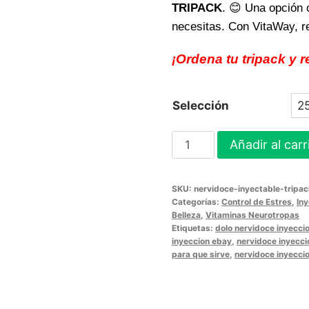
TRIPACK
. 😊 Una opción 
necesitas. Con VitaWay, re
¡Ordena tu tripack y 
Selección
Calma
Añadir al carr
los
nervios
SKU:
nervidoce-inyectable-tripa
con
Categorías:
Control de Estres
,
In
NERVIDOCE
Belleza
,
Vitaminas Neurotropas
Etiquetas:
dolo nervidoce inyecci
INYECTABLE
inyeccion ebay
,
nervidoce inyecci
TRIPACK
para que sirve
,
nervidoce inyeccio
siente
alivio
rápido