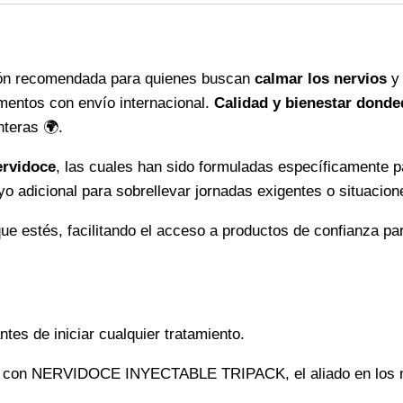
y
bienestar
en
ón recomendada para quienes buscan
calmar los nervios
y 
tu
entos con envío internacional.
Calidad y bienestar donde
rutina
nteras 🌍.
cantidad
rvidoce
, las cuales han sido formuladas específicamente p
o adicional para sobrellevar jornadas exigentes o situacion
ue estés, facilitando el acceso a productos de confianza pa
tes de iniciar cualquier tratamiento.
idad con NERVIDOCE INYECTABLE TRIPACK, el aliado en los m