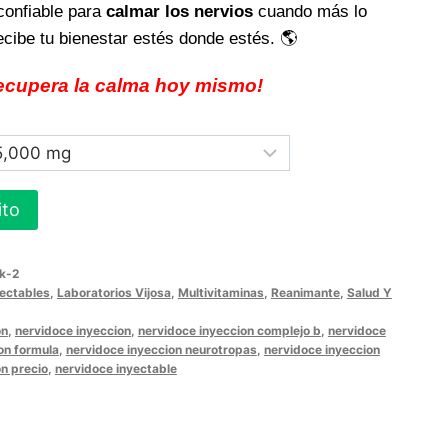
confiable para
calmar los nervios
cuando más lo
cibe tu bienestar estés donde estés. 🌎
recupera la calma hoy mismo!
ito
ck-2
yectables
,
Laboratorios Vijosa
,
Multivitaminas
,
Reanimante
,
Salud Y
on
,
nervidoce inyeccion
,
nervidoce inyeccion complejo b
,
nervidoce
on formula
,
nervidoce inyeccion neurotropas
,
nervidoce inyeccion
n precio
,
nervidoce inyectable