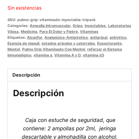
Sin existencias
SKU:
pulmo-grip-vitaminado-inyectable-tripack
Categorías:
Ampolla Intramuscular
,
Gripe
,
Inyectables
,
Laboratorios
Vijosa
,
Medicina
,
Para El Dolor y Fiebre
,
Vitaminas
Etiquetas:
Alcanfor
,
Analgésico-Antipiretico
,
antigripal
,
antivirico
,
Esencia de niaouli
,
estados gripales y catarrales
,
Expectorante
,
Mentol
,
Pulmo Grip Vitaminado Con Mentol
,
reforzar el Sistema
Inmunológico
,
vitamina a
,
Vitamina A y D
,
vitamina d3
Descripción
Descripción
Caja con estuche de seguridad, que
contiene: 2 ampollas por 2ml, jeringa
descartable y almohadilla con alcohol.