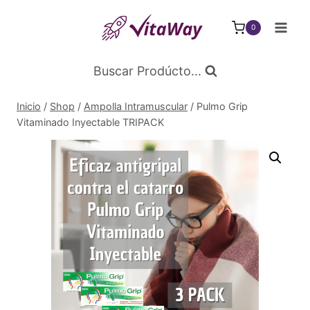
Saltar
al
0
Contenido
Buscar Prodúcto...
Inicio
/
Shop
/
Ampolla Intramuscular
/
Pulmo Grip
Vitaminado Inyectable TRIPACK