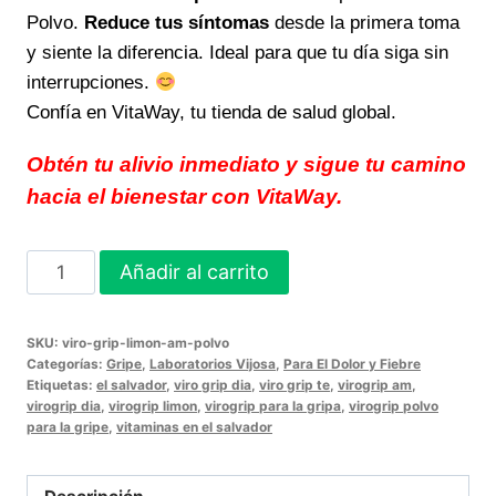
Polvo.
Reduce tus síntomas
desde la primera toma
y siente la diferencia. Ideal para que tu día siga sin
interrupciones.
Confía en VitaWay, tu tienda de salud global.
Obtén tu alivio inmediato y sigue tu camino
hacia el bienestar con VitaWay.
Viro-
Añadir al carrito
Grip
Limón
SKU:
viro-grip-limon-am-polvo
AM
Categorías:
Gripe
,
Laboratorios Vijosa
,
Para El Dolor y Fiebre
Polvo
Etiquetas:
el salvador
,
viro grip dia
,
viro grip te
,
virogrip am
,
virogrip dia
,
virogrip limon
,
virogrip para la gripa
,
virogrip polvo
alivia
para la gripe
,
vitaminas en el salvador
tus
síntomas