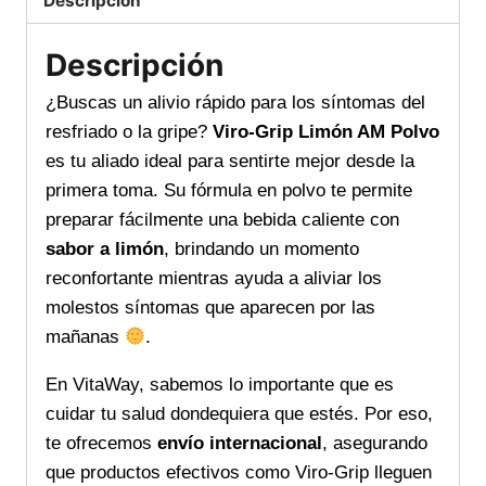
Descripción
desde
la
Descripción
primera
toma,
¿Buscas un alivio rápido para los síntomas del
fórmula
resfriado o la gripe?
Viro-Grip Limón AM Polvo
eficaz
es tu aliado ideal para sentirte mejor desde la
para
primera toma. Su fórmula en polvo te permite
sentirte
preparar fácilmente una bebida caliente con
mejor
sabor a limón
, brindando un momento
rápido
reconfortante mientras ayuda a aliviar los
cantidad
molestos síntomas que aparecen por las
mañanas
.
En VitaWay, sabemos lo importante que es
cuidar tu salud dondequiera que estés. Por eso,
te ofrecemos
envío internacional
, asegurando
que productos efectivos como Viro-Grip lleguen