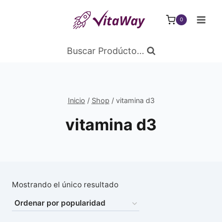
Saltar
al
0
Contenido
Buscar Prodúcto...
Inicio
/
Shop
/
vitamina d3
vitamina d3
Mostrando el único resultado