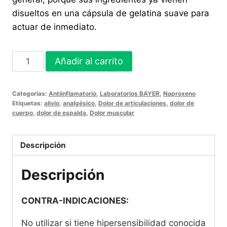
disueltos en una cápsula de gelatina suave para
actuar de inmediato.
ALEVE
Añadir al carrito
LIQUI-
GELS
Categorías:
Antiinflamatorio
,
Laboratorios BAYER
,
Naproxeno
EXTRA
Etiquetas:
alivio
,
analgésico
,
Dolor de articulaciones
,
dolor de
FUERTE
cuerpo
,
dolor de espalda
,
Dolor muscular
24
Cápsulas
Descripción
cantidad
Descripción
CONTRA-INDICACIONES:
No utilizar si tiene hipersensibilidad conocida