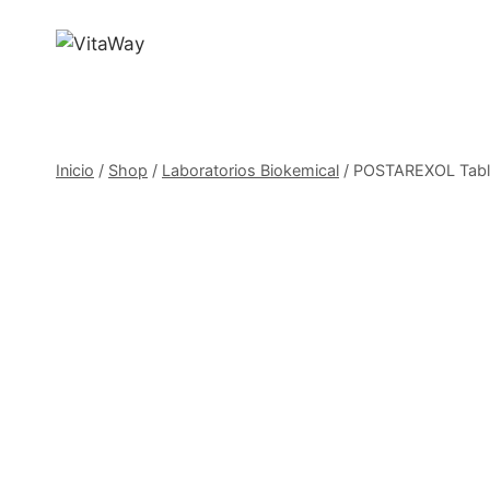
Saltar
al
Contenido
Inicio
/
Shop
/
Laboratorios Biokemical
/
POSTAREXOL Tablet