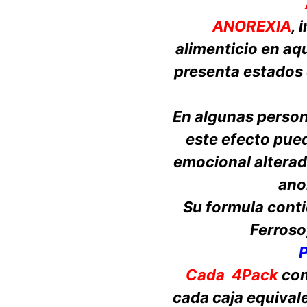
ANOREXIA
,
alimenticio en aqu
presenta estados 
En algunas perso
este efecto pued
emocional alterad
anor
Su formula cont
Ferroso
Cada 4Pack
con
cada caja equival