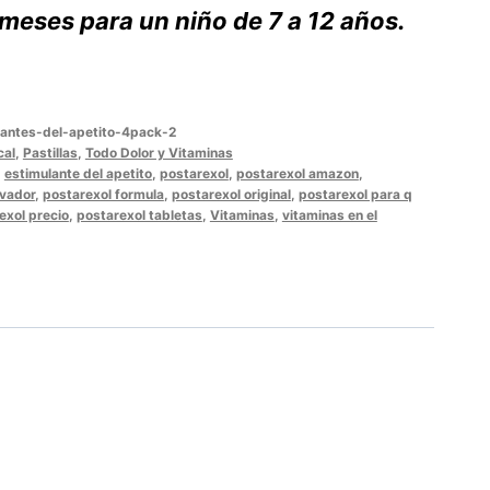
 meses para un niño de 7 a 12 años.
lantes-del-apetito-4pack-2
cal
,
Pastillas
,
Todo Dolor y Vitaminas
,
estimulante del apetito
,
postarexol
,
postarexol amazon
,
lvador
,
postarexol formula
,
postarexol original
,
postarexol para q
exol precio
,
postarexol tabletas
,
Vitaminas
,
vitaminas en el