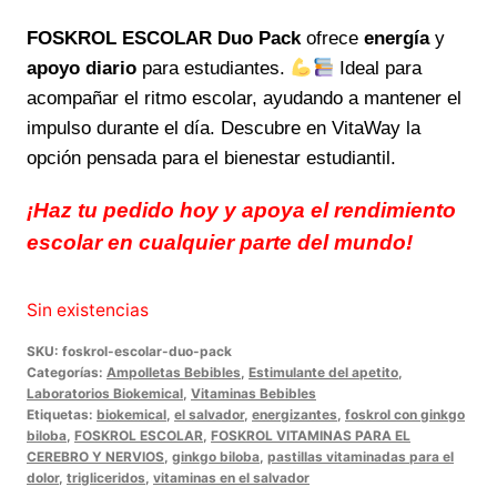
FOSKROL ESCOLAR Duo Pack
ofrece
energía
y
apoyo diario
para estudiantes.
Ideal para
acompañar el ritmo escolar, ayudando a mantener el
impulso durante el día. Descubre en VitaWay la
opción pensada para el bienestar estudiantil.
¡Haz tu pedido hoy y apoya el rendimiento
escolar en cualquier parte del mundo!
Sin existencias
SKU:
foskrol-escolar-duo-pack
Categorías:
Ampolletas Bebibles
,
Estimulante del apetito
,
Laboratorios Biokemical
,
Vitaminas Bebibles
Etiquetas:
biokemical
,
el salvador
,
energizantes
,
foskrol con ginkgo
biloba
,
FOSKROL ESCOLAR
,
FOSKROL VITAMINAS PARA EL
CEREBRO Y NERVIOS
,
ginkgo biloba
,
pastillas vitaminadas para el
dolor
,
trigliceridos
,
vitaminas en el salvador