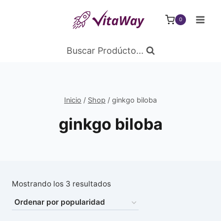
Saltar
al
0
Contenido
Buscar Prodúcto...
Inicio
/
Shop
/
ginkgo biloba
ginkgo biloba
Ordenado
Mostrando los 3 resultados
por
popularidad