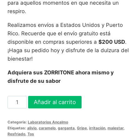
para aquellos momentos en que necesita un
respiro.
Realizamos envíos a Estados Unidos y Puerto
Rico. Recuerde que el envío gratuito está
disponible en compras superiores a
$200 USD
.
¡Haga su pedido hoy y disfrute de la dulzura del
bienestar!
Adquiera sus ZORRITONE ahora mismo y
disfrute de su sabor
ZORRITONE
Añadir al carrito
Caramelos
-
Categoría:
Laboratorios Ancalmo
100
Etiquetas:
alivio
,
caramelo
,
garganta
,
Gripe
,
irritación
,
malestar
,
Caramelos
Resfriado
,
Tos