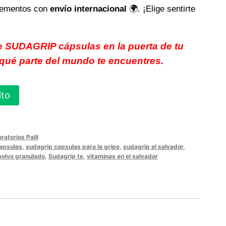
plementos con
envío internacional
🌍. ¡Elige sentirte
e SUDAGRIP cápsulas en la puerta de tu
 qué parte del mundo te encuentres.
ito
ratorios Paill
apsulas
,
sudagrip capsulas para la gripe
,
sudagrip el salvador
,
polvo granulado
,
Sudagrip te
,
vitaminas en el salvador