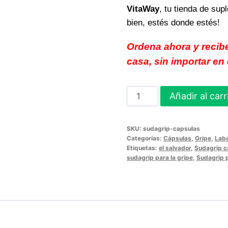
VitaWay
, tu tienda de su
bien, estés donde estés!
Ordena ahora y recib
casa, sin importar en
SUDAGRIP
Añadir al carr
Cápsulas
Alivio
SKU:
sudagrip-capsulas
eficaz
Categorías:
Cápsulas
,
Gripe
,
Labo
para
Etiquetas:
el salvador
,
Sudagrip c
sudagrip para la gripe
,
Sudagrip 
tus
días
difíciles
cantidad