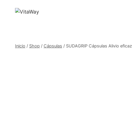
Saltar
al
Contenido
Inicio
/
Shop
/
Cápsulas
/
SUDAGRIP Cápsulas Alivio eficaz p