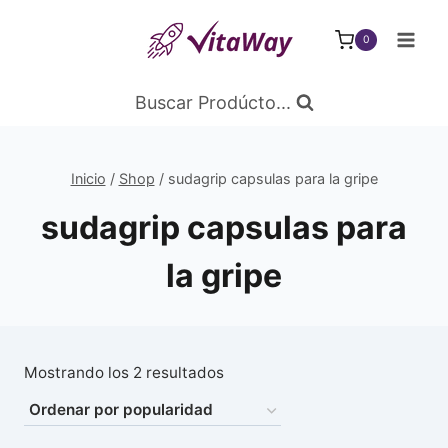
Saltar
al
0
Contenido
Buscar Prodúcto...
Inicio
/
Shop
/
sudagrip capsulas para la gripe
sudagrip capsulas para
la gripe
Ordenado
Mostrando los 2 resultados
por
popularidad