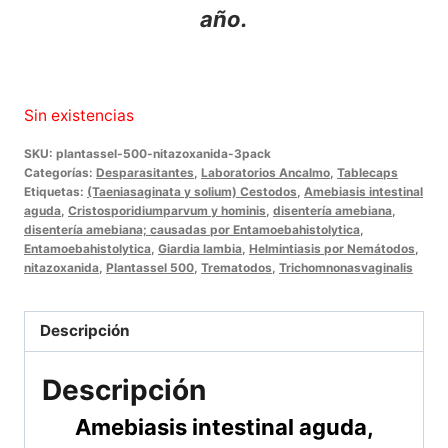
año.
Sin existencias
SKU:
plantassel-500-nitazoxanida-3pack
Categorías:
Desparasitantes
,
Laboratorios Ancalmo
,
Tablecaps
Etiquetas:
(Taeniasaginata y solium) Cestodos
,
Amebiasis intestinal
aguda
,
Cristosporidiumparvum y hominis
,
disentería amebiana
,
disentería amebiana; causadas por Entamoebahistolytica
,
Entamoebahistolytica
,
Giardia lambia
,
Helmintiasis por Nemátodos
,
nitazoxanida
,
Plantassel 500
,
Trematodos
,
Trichomnonasvaginalis
Descripción
Descripción
Amebiasis intestinal aguda,