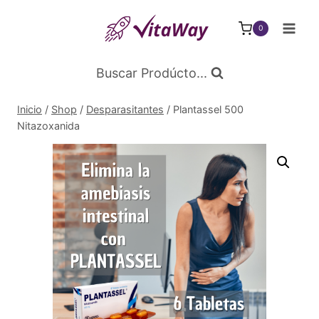
Saltar
al
0
Contenido
Buscar Prodúcto...
Inicio
/
Shop
/
Desparasitantes
/
Plantassel 500
Nitazoxanida