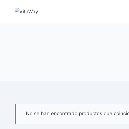
Saltar
al
Contenido
No se han encontrado productos que coincid