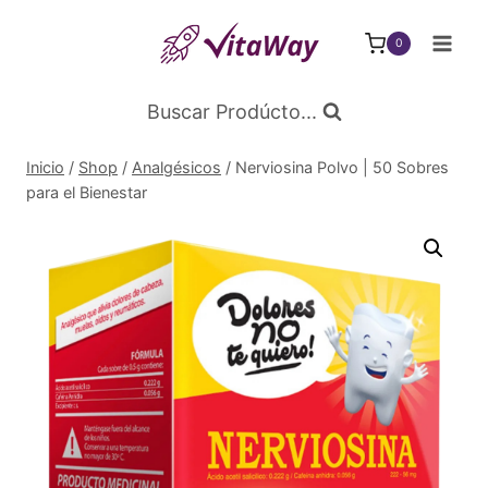
Saltar
al
0
Contenido
Buscar Prodúcto...
Inicio
/
Shop
/
Analgésicos
/
Nerviosina Polvo | 50 Sobres
para el Bienestar