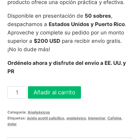
producto ofrece una opción práctica y efectiva.
Disponible en presentación de
50 sobres
,
despachamos a
Estados Unidos y Puerto Rico
.
Aproveche y complete su pedido por un monto
superior a
$200 USD
para recibir envío gratis.
¡No lo dude más!
Ordénelo ahora y disfrute del envío a EE. UU. y
PR
Nerviosina
Añadir al carrito
Polvo
|
Categoría:
Analgésicos
50
Etiquetas:
ácido acetil salicílico
,
analgésico
,
bienestar
,
Cafeína
,
Sobres
dolor
para