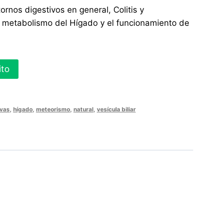
nos digestivos en general, Colitis y
 metabolismo del Hígado y el funcionamiento de
ito
ivas
,
hígado
,
meteorismo
,
natural
,
vesícula biliar