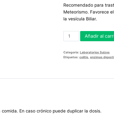
Recomendado para trastor
Meteorismo. Favorece el
la vesícula Biliar.
Colitisil
Añadir al carr
48
tabletas
Categoría:
Laboratorios Suizos
cantidad
Etiquetas:
colitis
,
enzimas digest
 comida. En caso crónico puede duplicar la dosis.