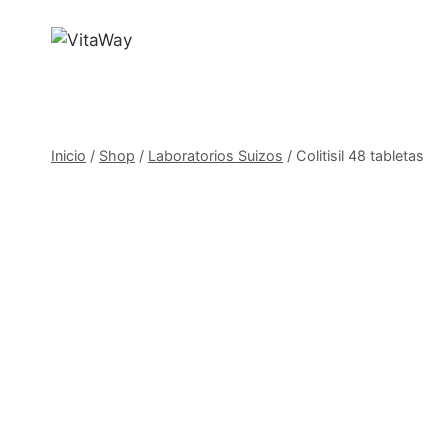
Saltar
al
Contenido
Inicio
/
Shop
/
Laboratorios Suizos
/
Colitisil 48 tabletas