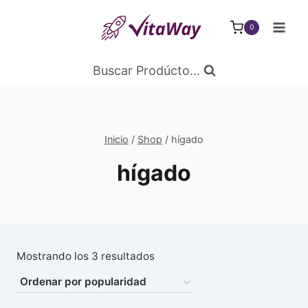
Saltar
al
0
Contenido
Buscar Prodúcto...
Inicio
/
Shop
/
hígado
hígado
Ordenado
Mostrando los 3 resultados
por
popularidad