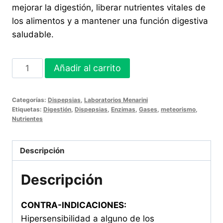
mejorar la digestión, liberar nutrientes vitales de
los alimentos y a mantener una función digestiva
saludable.
ESPASMO
Añadir al carrito
DIGESTOMEN
100
Categorías:
Dispepsias
,
Laboratorios Menarini
Comprimidos
Etiquetas:
Digestión
,
Dispepsias
,
Enzimas
,
Gases
,
meteorismo
,
cantidad
Nutrientes
Descripción
Descripción
CONTRA-INDICACIONES:
Hipersensibilidad a alguno de los