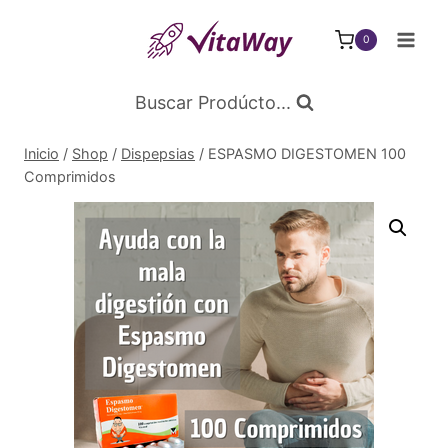
Saltar
al
0
Contenido
Buscar Prodúcto...
Inicio
/
Shop
/
Dispepsias
/
ESPASMO DIGESTOMEN 100
Comprimidos