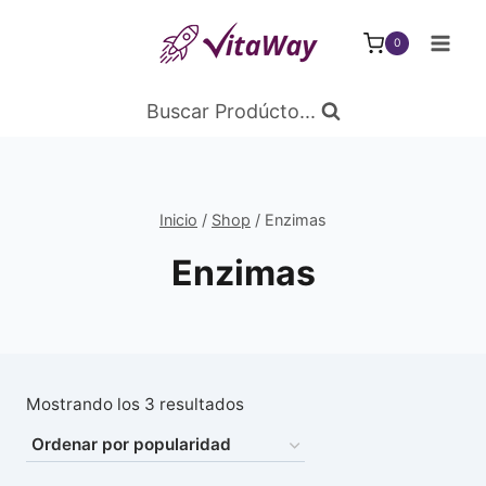
Saltar
al
0
Contenido
Buscar Prodúcto...
Inicio
/
Shop
/
Enzimas
Enzimas
Ordenado
Mostrando los 3 resultados
por
popularidad