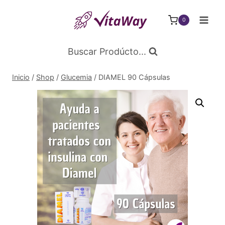
Saltar
al
0
Contenido
Buscar Prodúcto...
Inicio
/
Shop
/
Glucemia
/
DIAMEL 90 Cápsulas