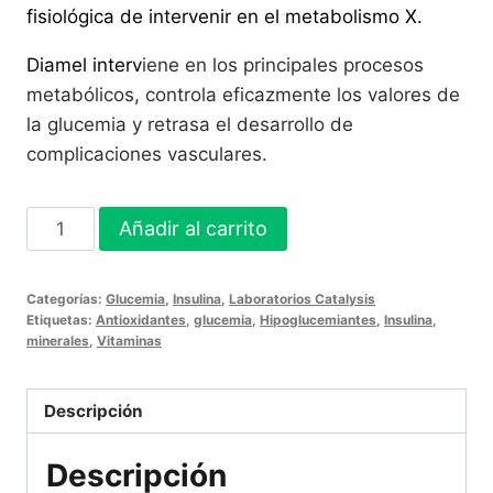
fisiológica de intervenir en el metabolismo X.
Diamel interv
iene en los principales procesos
metabólicos, controla eficazmente los valores de
la glucemia y retrasa el desarrollo de
complicaciones vasculares.
DIAMEL
Añadir al carrito
90
Cápsulas
Categorías:
Glucemia
,
Insulina
,
Laboratorios Catalysis
cantidad
Etiquetas:
Antioxidantes
,
glucemia
,
Hipoglucemiantes
,
Insulina
,
minerales
,
Vitaminas
Descripción
Descripción