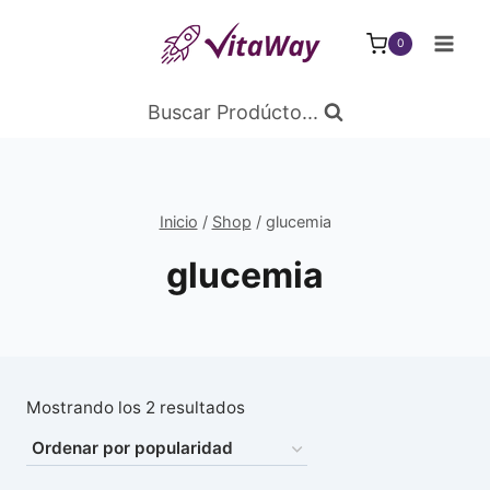
Saltar
al
0
Contenido
Buscar Prodúcto...
Inicio
/
Shop
/
glucemia
glucemia
Ordenado
Mostrando los 2 resultados
por
popularidad