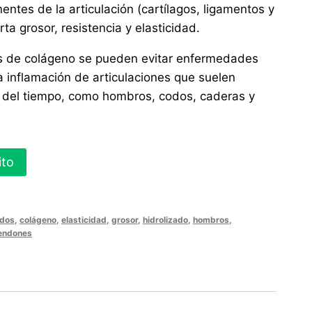
tes de la articulación (cartílagos, ligamentos y
a grosor, resistencia y elasticidad.
s de colágeno se pueden evitar enfermedades
a inflamación de articulaciones que suelen
 del tiempo, como hombros, codos, caderas y
ito
dos
,
colágeno
,
elasticidad
,
grosor
,
hidrolizado
,
hombros
,
endones