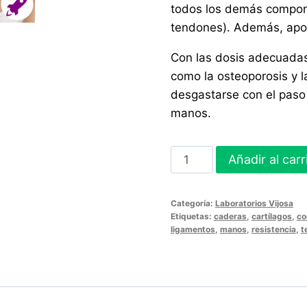
todos los demás componen
tendones). Además, aport
Con las dosis adecuada
como la osteoporosis y l
desgastarse con el paso
manos.
COLÁGENO
Añadir al carr
HIDROLIZADO
30
Categoría:
Laboratorios Vijosa
Sobres
Etiquetas:
caderas
,
cartílagos
,
co
cantidad
ligamentos
,
manos
,
resistencia
,
t