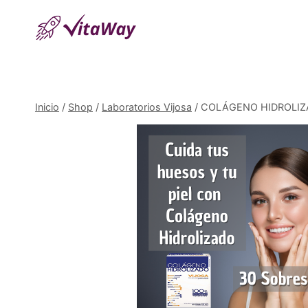
Saltar
al
Contenido
Inicio
/
Shop
/
Laboratorios Vijosa
/
COLÁGENO HIDROLIZA