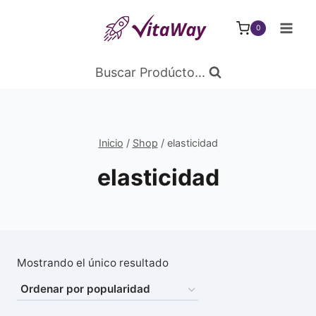
Saltar
al
0
Contenido
Buscar Prodúcto...
Inicio
/
Shop
/
elasticidad
elasticidad
Mostrando el único resultado