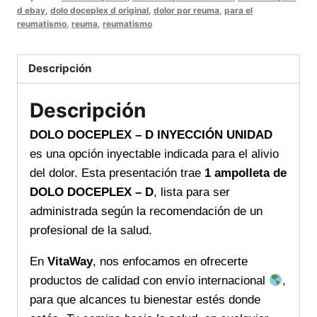
UNIDAD
d ebay
,
dolo doceplex d original
,
dolor por reuma
,
para el
ayuda
reumatismo
,
reuma
,
reumatismo
a
tu
Descripción
bienestar
diario
Descripción
con
entrega
DOLO DOCEPLEX – D INYECCIÓN UNIDAD
internacional
es una opción inyectable indicada para el alivio
cantidad
del dolor. Esta presentación trae
1 ampolleta de
DOLO DOCEPLEX – D
, lista para ser
administrada según la recomendación de un
profesional de la salud.
En
VitaWay
, nos enfocamos en ofrecerte
productos de calidad con envío internacional
,
para que alcances tu bienestar estés donde