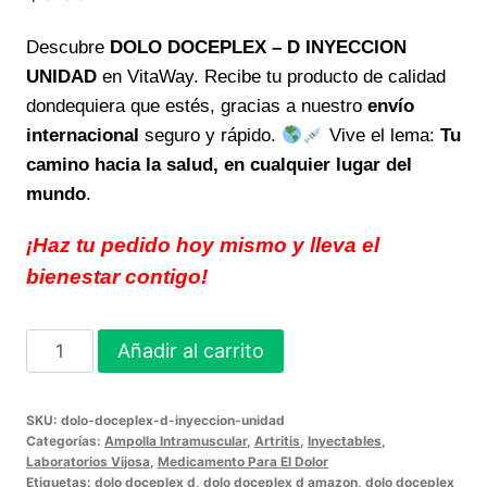
Descubre
DOLO DOCEPLEX – D INYECCION
UNIDAD
en VitaWay. Recibe tu producto de calidad
dondequiera que estés, gracias a nuestro
envío
internacional
seguro y rápido.
Vive el lema:
Tu
camino hacia la salud, en cualquier lugar del
mundo
.
¡Haz tu pedido hoy mismo y lleva el
bienestar contigo!
DOLO
Añadir al carrito
DOCEPLEX
-
SKU:
dolo-doceplex-d-inyeccion-unidad
D
Categorías:
Ampolla Intramuscular
,
Artritis
,
Inyectables
,
INYECCION
Laboratorios Vijosa
,
Medicamento Para El Dolor
Etiquetas:
dolo doceplex d
,
dolo doceplex d amazon
,
dolo doceplex