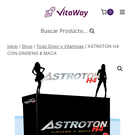
Saltar
al
0
Contenido
Buscar Prodúcto...
Inicio
/
Shop
/
Todo Dolor y Vitaminas
/
ASTROTON H4
CON GINSENG & MACA