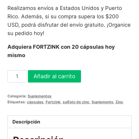
Realizamos envíos a Estados Unidos y Puerto
Rico. Además, si su compra supera los $200
USD, podrá disfrutar del envío gratuito. ¡Organice
su pedido hoy!
Adquiera FORTZINK con 20 cápsulas hoy
mismo
FORTZINK
Añadir al carrito
Cápsula
Blanda
Categoría:
Suplementos
20
Etiquetas:
cápsulas
,
Fortzink
,
sulfato de zinc
,
Suplemento
,
Zinc
mg
-
Descripción
20
Cápsulas