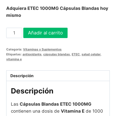
Adquiera ETEC 1000MG Cápsulas Blandas hoy
mismo
ETEC
Añadir al carrito
1000MG
Cápsulas
Categoría:
Vitaminas y Suplementos
Blandas
Etiquetas:
antioxidante
,
cápsulas blandas
,
ETEC
,
salud celular
,
-
vitamina e
30
Unidades
Descripción
cantidad
Descripción
Las
Cápsulas Blandas ETEC 1000MG
contienen una dosis de
Vitamina E
de 1000