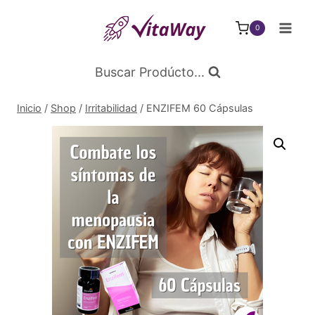
Saltar
al
0
Contenido
Buscar Prodúcto...
Inicio
/
Shop
/
Irritabilidad
/
ENZIFEM 60 Cápsulas