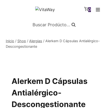
Saltar
al
0
Contenido
Buscar Prodúcto...
Inicio
/
Shop
/
Alergias
/
Alerkem D Cápsulas Antialérgico-
Descongestionante
Alerkem D Cápsulas
Antialérgico-
Descongestionante