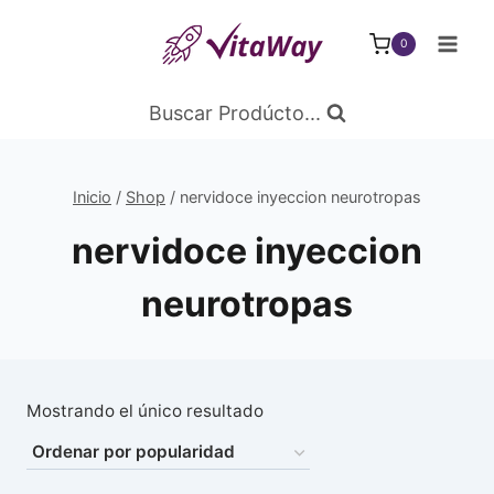
Saltar
al
0
Contenido
Buscar Prodúcto...
Inicio
/
Shop
/
nervidoce inyeccion neurotropas
nervidoce inyeccion
neurotropas
Mostrando el único resultado