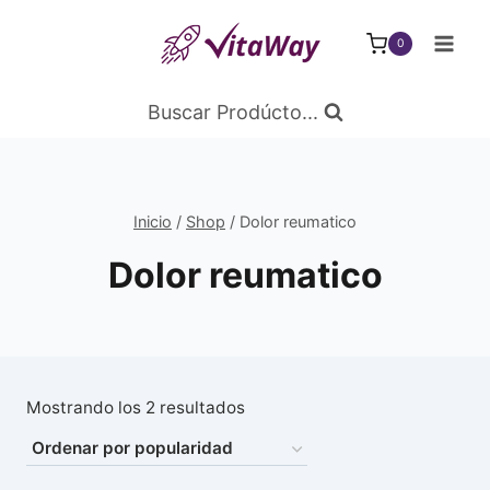
Saltar
al
0
Contenido
Buscar Prodúcto...
Inicio
/
Shop
/
Dolor reumatico
Dolor reumatico
Ordenado
Mostrando los 2 resultados
por
popularidad