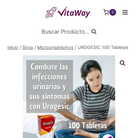
Saltar
al
0
Contenido
Buscar Prodúcto...
Inicio
/
Shop
/
Microorganismos
/
UROGESIC 100 Tabletas