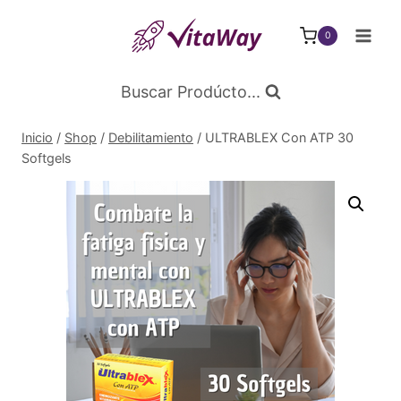
Saltar
al
0
Contenido
Buscar Prodúcto...
Inicio
/
Shop
/
Debilitamiento
/
ULTRABLEX Con ATP 30
Softgels