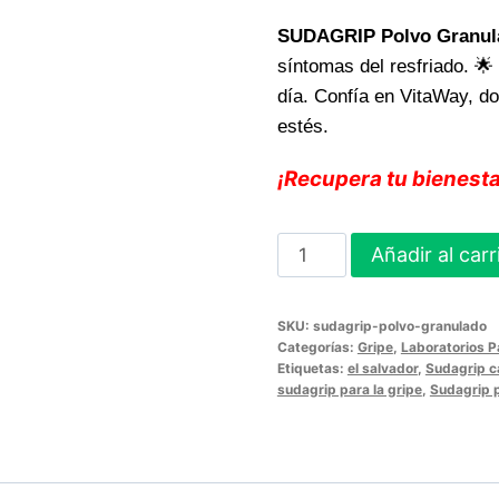
SUDAGRIP Polvo Granul
síntomas del resfriado. 🌟
día. Confía en VitaWay, d
estés.
¡Recupera tu bienesta
SUDAGRIP
Añadir al carr
Polvo
Granulado
SKU:
sudagrip-polvo-granulado
alivia
Categorías:
Gripe
,
Laboratorios Pa
eficazmente
Etiquetas:
el salvador
,
Sudagrip c
sudagrip para la gripe
,
Sudagrip 
los
síntomas
del
resfriado,