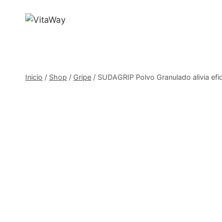
Saltar
al
Contenido
Inicio
/
Shop
/
Gripe
/
SUDAGRIP Polvo Granulado alivia efic