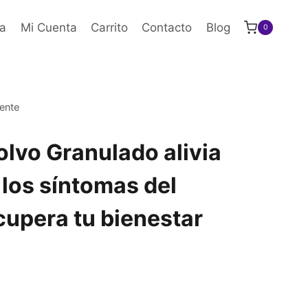
a
Mi Cuenta
Carrito
Contacto
Blog
0
mente
lvo Granulado alivia
los síntomas del
ecupera tu bienestar