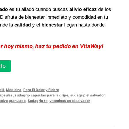
ado
es tu aliado cuando buscas
alivio eficaz
de los
 Disfruta de bienestar inmediato y comodidad en tu
onde la
calidad
y el
bienestar
llegan hasta donde
r hoy mismo, haz tu pedido en VitaWay!
ito
ill
,
Medicina
,
Para El Dolor y Fiebre
apsulas
,
sudagrip capsulas para la gripe
,
sudagrip el salvador
,
polvo granulado
,
Sudagrip te
,
vitaminas en el salvador