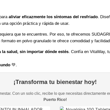
recupera
tu
 para
aliviar eficazmente los síntomas del resfriado
. Dise
bienestar
 una opción práctica y rápida de usar.
rápidamente
cantidad
dequiera que te encuentres. Por eso, te ofrecemos SUDAGRI
u formato en polvo granulado te ofrece comodidad y facilidad
la salud, sin importar dónde estés
. Confía en VitaWay, t
 mundo
💚.
¡Transforma tu bienestar hoy!
estar. Con un solo clic, recibe lo que necesitas directamente e
Puerto Rico!