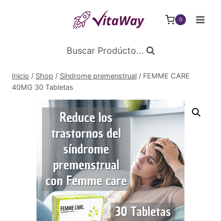
Saltar
al
0
Contenido
Buscar Prodúcto...
Inicio
/
Shop
/
Síndrome premenstrual
/
FEMME CARE
40MG 30 Tabletas