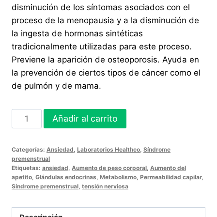
disminución de los síntomas asociados con el
proceso de la menopausia y a la disminución de
la ingesta de hormonas sintéticas
tradicionalmente utilizadas para este proceso.
Previene la aparición de osteoporosis. Ayuda en
la prevención de ciertos tipos de cáncer como el
de pulmón y de mama.
FEMME
Añadir al carrito
CARE
40MG
Categorías:
Ansiedad
,
Laboratorios Healthco
,
Síndrome
30
premenstrual
Tabletas
Etiquetas:
ansiedad
,
Aumento de peso corporal
,
Aumento del
apetito
,
Glándulas endocrinas
,
Metabolismo
,
Permeabilidad capilar
,
cantidad
Síndrome premenstrual
,
tensión nerviosa