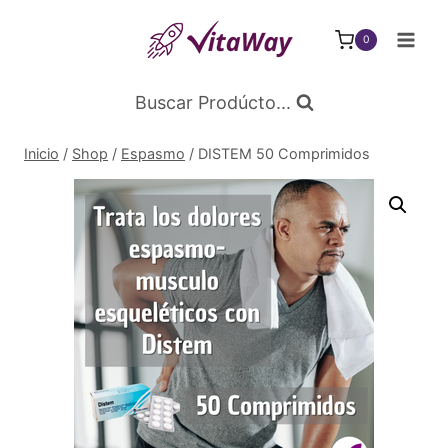
Saltar
al
0
Contenido
Buscar Prodúcto...
Inicio
/
Shop
/
Espasmo
/
DISTEM 50 Comprimidos