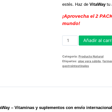
estés. Haz de
VitaWay
tu 
¡Aprovecha el 2 PACK 
mundo!
ALOE
Añadir al carr
VERA
SÁBILA
Categoría:
Producto Natural
2
Etiquetas:
aloe vera sábila
,
fermen
PACK
gastrointestinales
Apoya
tu
bienestar
natural
a
diario
aWay – Vitaminas y suplementos con envío internaciona