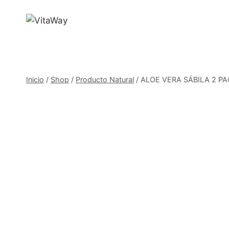
Saltar
al
Contenido
Inicio
/
Shop
/
Producto Natural
/
ALOE VERA SÁBILA 2 PACK 