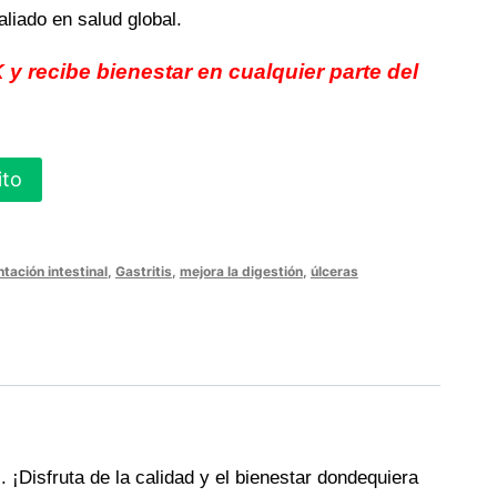
aliado en salud global.
y recibe bienestar en cualquier parte del
ito
tación intestinal
,
Gastritis
,
mejora la digestión
,
úlceras
l
. ¡Disfruta de la calidad y el bienestar dondequiera