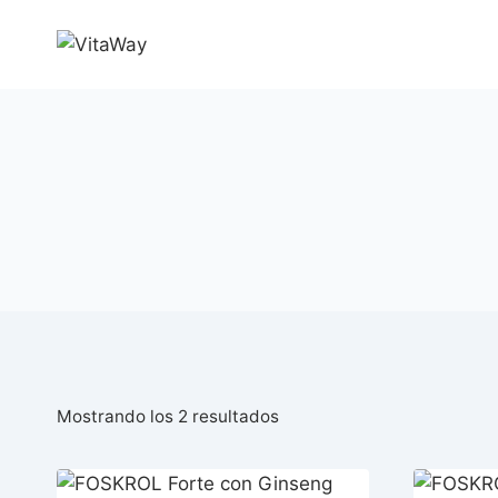
Saltar
al
Contenido
Ordenado
Mostrando los 2 resultados
por
popularidad