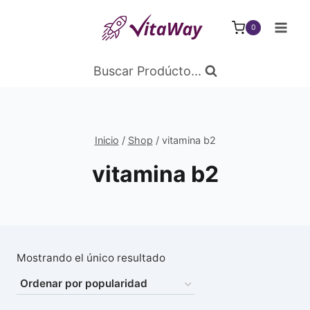
Saltar
al
0
Contenido
Buscar Prodúcto...
Inicio
/
Shop
/
vitamina b2
vitamina b2
Mostrando el único resultado