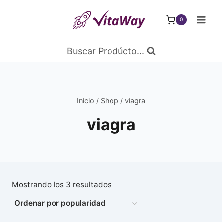
Saltar
al
0
Contenido
Buscar Prodúcto...
Inicio
/
Shop
/
viagra
viagra
Ordenado
Mostrando los 3 resultados
por
popularidad