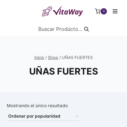
Saltar
al
0
Contenido
Buscar Prodúcto...
Inicio
/
Shop
/
UÑAS FUERTES
UÑAS FUERTES
Mostrando el único resultado