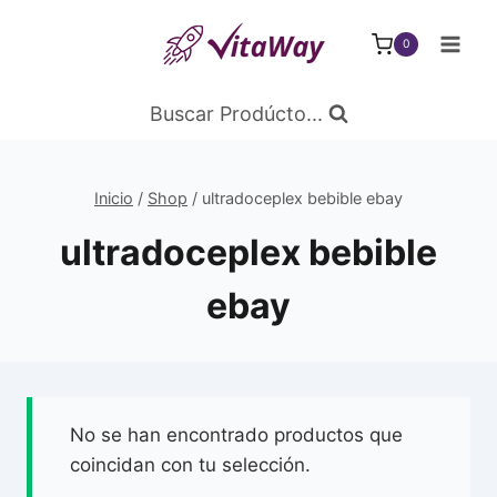
Saltar
al
0
Contenido
Buscar Prodúcto...
Inicio
/
Shop
/
ultradoceplex bebible ebay
ultradoceplex bebible
ebay
No se han encontrado productos que
coincidan con tu selección.